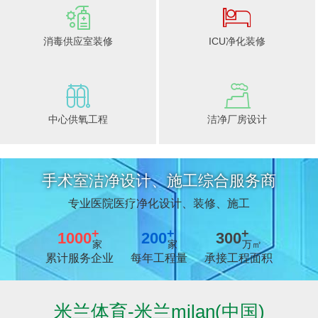
设计 / 施工
标准 / 检测
13年经验值得信赖
13年经验值得信赖
消毒供应室装修
ICU净化装修
安全 / 快速
设计 / 施工
13年经验值得信赖
13年经验值得信赖
中心供氧工程
洁净厂房设计
标准 / 检测
安全 / 快速
手术室洁净设计、施工综合服务商
13年经验值得信赖
13年经验值得信赖
专业医院医疗净化设计、装修、施工
+
+
+
1000
200
300
家
家
万㎡
累计服务企业
每年工程量
承接工程面积
米兰体育-米兰milan(中国)